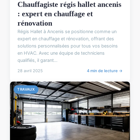
Chauffagiste régis hallet ancenis
: expert en chauffage et
rénovation
Régis Hallet à Ancenis se positionne comme un
expert en chauffage et rénovation, offrant des
solutions personnalisées pour tous vos besoins
en HVAC. Avec une équipe de techniciens
qualifiés, il garant...
28 avril 2025
4 min de lecture →
TRAVAUX