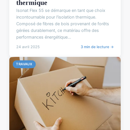
thermique
Isonat Flex 55 se démarque en tant que choix
incontournable pour l'isolation thermique.
Composé de fibres de bois provenant de forêts
gérées durablement, ce matériau offre des
performances énergétique...
24 avril 2025
3 min de lecture →
TRAVAUX