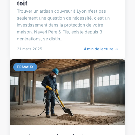
toit
Trouver un artisan couvreur à Lyon n'est pas
seulement une question de nécessité, c'est un
investissement dans la protection de votre
maison. Naveri Père & Fils, existe depuis 3
générations, se distin...
31 mars 2025
4 min de lecture →
TRAVAUX