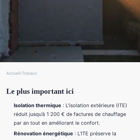
Accueil
›
Travaux
TRAVAUX
Le plus important ici
Transformez votre maison avec
l'isolation extérieure dans le 78
Isolation thermique
: L’isolation extérieure (ITE)
réduit jusqu’à 1 200 € de factures de chauffage
Auberte
•
16/06/2026 15:27
•
9 min de lecture
par an tout en améliorant le confort.
Rénovation énergétique
: L’ITE préserve la