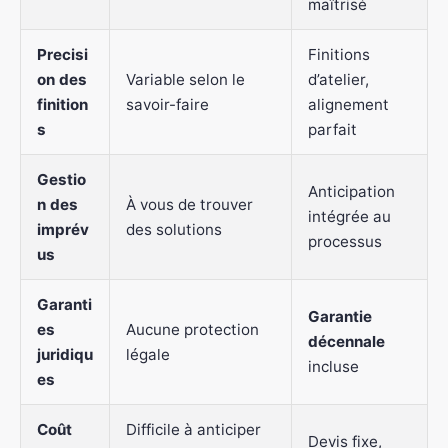
maîtrisé
Precisi
Finitions
on des
Variable selon le
d’atelier,
finition
savoir-faire
alignement
s
parfait
Gestio
Anticipation
n des
À vous de trouver
intégrée au
imprév
des solutions
processus
us
Garanti
Garantie
es
Aucune protection
décennale
juridiqu
légale
incluse
es
Coût
Difficile à anticiper
Devis fixe,