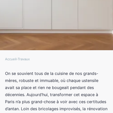
Accueil
›
Travaux
TRAVAUX
Optez pour une rénovation de
On se souvient tous de la cuisine de nos grands-
mères, robuste et immuable, où chaque ustensile
cuisine à Paris et maximisez
avait sa place et rien ne bougeait pendant des
votre espace
décennies. Aujourd’hui, transformer cet espace à
Paris n’a plus grand-chose à voir avec ces certitudes
Auberte
•
06/04/2026 19:35
•
11 min de lecture
d’antan. Loin des bricolages improvisés, la rénovation