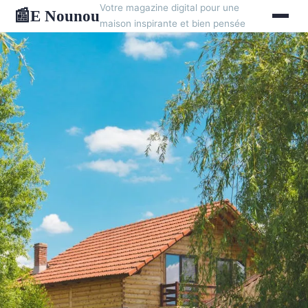
Votre magazine digital pour une
E Nounou
📰
maison inspirante et bien pensée