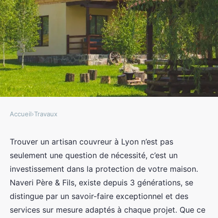
Accueil
›
Travaux
TRAVAUX
Artisan couvreur à Lyon :
Trouver un artisan couvreur à Lyon n’est pas
seulement une question de nécessité, c’est un
solutions sur mesure pour votre
investissement dans la protection de votre maison.
toit
Naveri Père & Fils, existe depuis 3 générations, se
distingue par un savoir-faire exceptionnel et des
admin
•
31 mars 2025
•
4 min de lecture
services sur mesure adaptés à chaque projet. Que ce