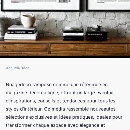
Accueil
›
Déco
DÉCO
Nuagedeco : le magazine déco en
Nuagedeco s’impose comme une référence en
magazine déco en ligne, offrant un large éventail
ligne pour toutes vos
d’inspirations, conseils et tendances pour tous les
inspirations
styles d’intérieur. Ce média rassemble nouveautés,
sélections exclusives et idées pratiques, idéales pour
admin
•
10 juillet 2025
•
5 min de lecture
transformer chaque espace avec élégance et