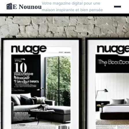
Votre magazine digital pour une
E Nounou
📰
maison inspirante et bien pensée