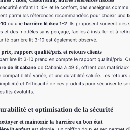
 sécurité enfant lit 10+ et le confort, des enseignes comme 
ent parmi les références recommandées pour choisir une
b
-10
ou une
barrière lit ikea 1-2
. Ils proposent souvent des
és et des modèles sans perçage, faciles à installer et à retir
ité barrière lit 3-10 est également observé.
prix, rapport qualité/prix et retours clients
arrière lit 3-10 prend en compte le rapport qualité/prix. C
ère de lit cabane
de Cabania à 49 €, offrent des matériaux 
 compatibilité variée, et une durabilité saluée. Les retours u
 simplicité et l’efficacité de ces produits pour sécuriser le s
s lits évolutifs.
urabilité et optimisation de la sécurité
ettoyer et maintenir la barrière en bon état
ière lit enfant
est simple : un chiffon doux et sec permet d’