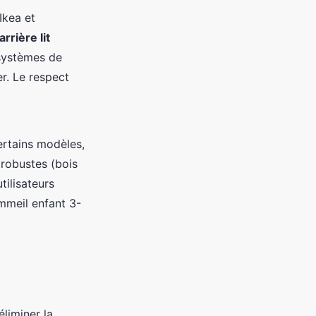
Ikea et
arrière lit
 systèmes de
er. Le respect
ertains modèles,
robustes (bois
tilisateurs
ommeil enfant 3-
éliminer la