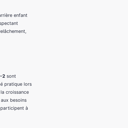
rrière enfant
espectant
 relâchement,
1-2
sont
té pratique lors
la croissance
 aux besoins
 participent à