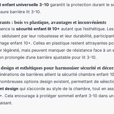
it enfant universelle 3-10
garantit la protection durant le 
sure barrière lit 3-10.
ants : bois vs plastique, avantages et inconvénients
luence la
sécurité enfant lit 10+
autant que l’esthétique. Les
e
séduisent par leur robustesse et leur durabilité, participa
hage enfant 10+. Celles en plastique restent attrayantes pou
ur légèreté, mais peuvent manquer de résistance face à un 
tion prolongée d’une barrière ajustable pour lit 3-10.
t design et esthétiques pour harmoniser sécurité et déco
nérations de barrières allient la sécurité chambre enfant 10
 nombreuses options design existent, permettant de sélecti
ant design
qui s’accorde au style de la chambre, tout en ass
10+. Cela encourage à protéger sommeil enfant 3-10 dans un 
aisant.