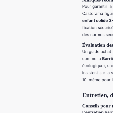
Pour garantir la
Castorama figur
enfant solide 3
fixation sécuris
des normes sécur
Évaluation des 
Un guide achat b
comme la
Barri
écologique), une
insistent sur la
10, même pour le
Entretien, d
Conseils pour n
L'
entretien barr