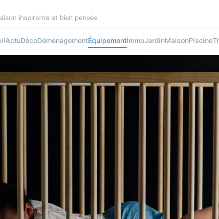
aison inspirante et bien pensée
il
Actu
Déco
Déménagement
Équipement
Immo
Jardin
Maison
Piscine
T