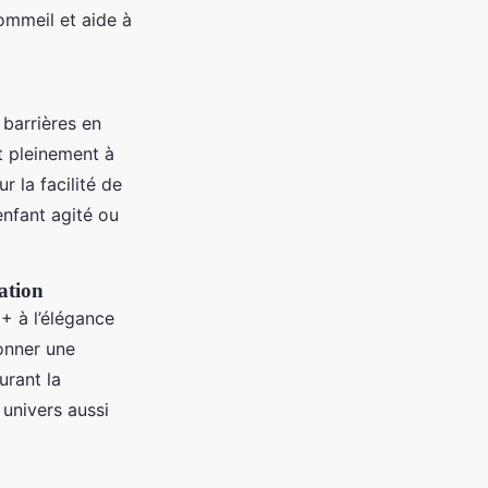
sommeil et aide à
 barrières en
nt pleinement à
r la facilité de
enfant agité ou
ration
+ à l’élégance
onner une
urant la
univers aussi