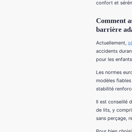
confort et sérén
admin
•
29 décembre 2025
•
7 min de lecture
Comment ass
barrière ad
Actuellement,
s
accidents durant
pour les enfants
Les normes euro
modèles fiables 
stabilité renforc
Il est conseillé
de lits, y compr
sans perçage, r
Pour bien choisi