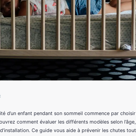
t
rrière lit enfant
rité d’un enfant pendant son sommeil commence par choisir
couvrez comment évaluer les différents modèles selon l’âge,
é
d’installation. Ce guide vous aide à prévenir les chutes tou