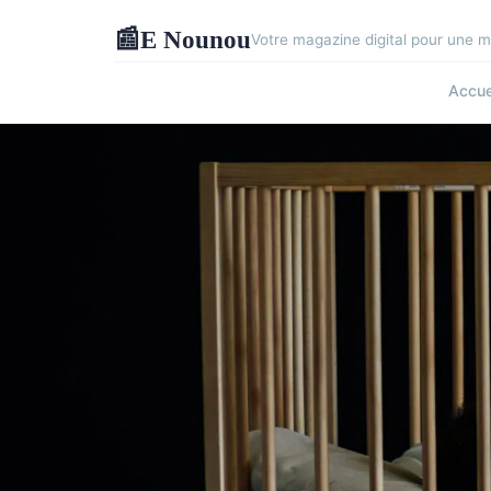
E Nounou
📰
Votre magazine digital pour une m
Accue