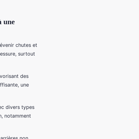
à une
évenir chutes et
lessure, surtout
vorisant des
ffisante, une
vec divers types
ion, notamment
barrières non