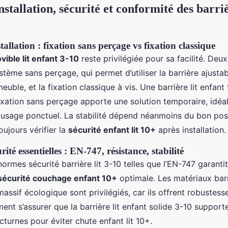
nstallation, sécurité et conformité des barriè
allation : fixation sans perçage vs fixation classique
vible lit enfant 3-10
reste privilégiée pour sa facilité. De
stème sans perçage, qui permet d’utiliser la barrière ajustab
uble, et la fixation classique à vis. Une barrière lit enfant f
ixation sans perçage apporte une solution temporaire, idéal
 usage ponctuel. La stabilité dépend néanmoins du bon pos
toujours vérifier la
sécurité enfant lit 10+
après installation.
ité essentielles : EN-747, résistance, stabilité
ormes sécurité barrière lit 3-10 telles que l’EN-747 garantit 
sécurité couchage enfant 10+
optimale. Les matériaux barri
ssif écologique sont privilégiés, car ils offrent robustesse e
ent s’assurer que la barrière lit enfant solide 3-10 supporte
urnes pour éviter chute enfant lit 10+.