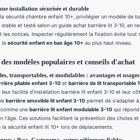
ne installation sécurisée et durable
la sécurité chambre enfant 10+, privilégier un modèle de ba
r, stable et testé selon un guide achat barrière lit 3-10, en r
les notices. Inspecter régulièrement la fixation évite tout
i la
sécurité enfant en bas âge 10+
au plus haut niveau.
des modèles populaires et conseils d'achat
les, transportables, et modulables : avantages et usages
rrière pliable enfant 3-10
et
barrière de lit transportable 
eur facilité d'installation barrière lit enfant 3-10 et leur cô
Une
barrière amovible lit enfant 3-10
permet de s'adapter à 
ut comme une
barrière lit enfant modulable 3-10
qui répond
 l'âge. Ces solutions facilitent la prévention des chutes et
e la sécurité enfant lit 10+ lors de déplacements.
ues : Ikea, Castorama, autres références fiables