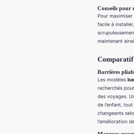
Conseils pour u
Pour maximiser 
facile à installe
scrupuleusement 
maintenant ains
Comparatif 
Barrières pliab
Les modèles
ba
recherchés pour l
des voyages. 
de l’enfant, to
changeants selon
l’amélioration d
Marques reconn